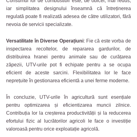
Consumul lor de combustibil este, de obicei, mai redus,
iar simplitatea designului înseamnă că întreținerea
regulată poate fi realizată adesea de către utilizatori, fără
nevoia de servicii specializate.
Versatilitate în Diverse Operațiuni
: Fie că este vorba de
inspectarea recoltelor, de repararea gardurilor, de
distribuirea hranei pentru animale sau de curățarea
zăpezii, UTV-urile pot fi echipate pentru a se ocupa
eficient de aceste sarcini. Flexibilitatea lor le face
neprețuite în gestionarea eficientă a unei ferme moderne.
În concluzie, UTV-urile în agricultură sunt esențiale
pentru optimizarea și eficientizarea muncii zilnice.
Contribuția lor la creșterea productivității și la reducerea
efortului fizic al lucrătorilor agricoli le face o investiție
valoroasă pentru orice exploatație agricolă.