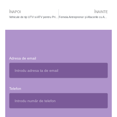
ÎNAPOI
ÎNAINTE
Prev
N
Vehicule de tip UTV si ATV pentru Primarii
Femeia Antreprenor și Afacerile cu ATV-uri
Adresa de email
Telefon