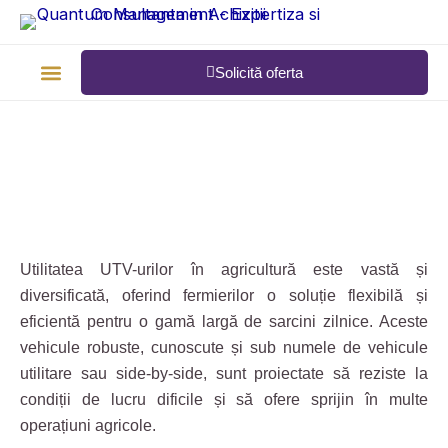
Skip
to
content
Solicită oferta
Tipuri de achiziții
Calendar finanțări
Utilitatea UTV-urilor în agricultură este vastă și
diversificată, oferind fermierilor o soluție flexibilă și
eficientă pentru o gamă largă de sarcini zilnice. Aceste
vehicule robuste, cunoscute și sub numele de vehicule
utilitare sau side-by-side, sunt proiectate să reziste la
condiții de lucru dificile și să ofere sprijin în multe
operațiuni agricole.