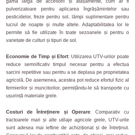
gamă largă de accesorii și atașamente, cum ar fi
pulverizatoare pentru aplicarea îngrășămintelor sau
pesticidelor, freze pentru sol, lămpi suplimentare pentru
lucrul de noapte și multe altele. Adaptabilitatea lor le
permite să fie utilizate în toate sezoanele și pentru o
varietate de culturi și tipuri de sol.
Economie de Timp și Efort
: Utilizarea UTV-urilor poate
reduce semnificativ timpul necesar pentru a efectua
sarcini repetitive sau pentru a se deplasa pe proprietatea
agricolă. De asemenea, acestea pot reduce efortul fizic al
fermierilor și muncitorilor, permițându-le să transporte cu
ușurință materiale grele.
Costuri de Întreținere și Operare
: Comparativ cu
tractoarele mari și alte utilaje agricole grele, UTV-urile
sunt adesea mai ieftine de achiziționat și de întreținut.