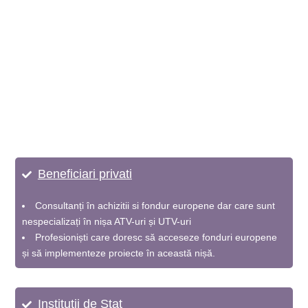
Toate entitățile interesate de achiziționarea vehiculelor
utilitare pentru diverse scopuri și care
au nevoie de oferte tehnice și financiare detaliate și
actualizate.
Beneficiari privati
Consultanți în achizitii si fondur europene dar care sunt
nespecializați în nișa ATV-uri și UTV-uri
Profesioniști care doresc să acceseze fonduri europene
și să implementeze proiecte în această nișă.
Instituții de Stat