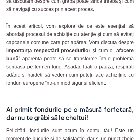
să discutăm despre cum graba poate strica treaba și cum
să navigați cu succes prin acest proces.
În acest articol, vom explora de ce este esențial să
abordați procesul de achiziție cu atenție și cum să evitați
capcanele comune care pot apărea. Vom discuta despre
importanța respectării procedurilor
și cum o „
afacere
bună
” aparentă poate să se transforme într-o problemă
serioasă pe termen lung. Așadar, luați o pauză, respirați
adânc și haideți să vedem cum puteți face achizițiile cu
fonduri europene într-un mod sigur și eficient.
Ai primit fondurile pe o măsură forfetară,
dar nu te grăbi să le cheltui!
Felicitări, fondurile sunt acum în contul tău! Este un
moment de bucurie și de satisfacție, dar și un punct cheie