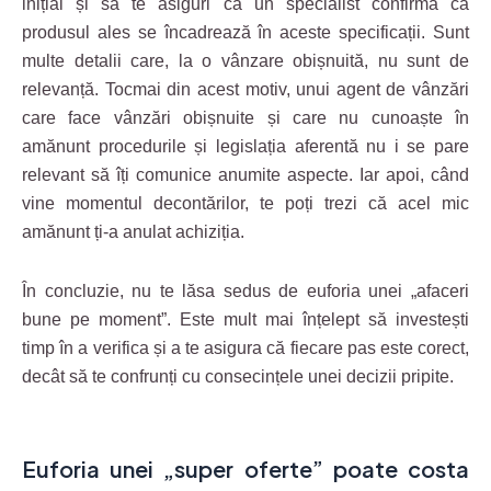
inițial și să te asiguri că un specialist confirmă că
produsul ales se încadrează în aceste specificații. Sunt
multe detalii care, la o vânzare obișnuită, nu sunt de
relevanță. Tocmai din acest motiv, unui agent de vânzări
care face vânzări obișnuite și care nu cunoaște în
amănunt procedurile și legislația aferentă nu i se pare
relevant să îți comunice anumite aspecte. Iar apoi, când
vine momentul decontărilor, te poți trezi că acel mic
amănunt ți-a anulat achiziția.
În concluzie, nu te lăsa sedus de euforia unei „afaceri
bune pe moment”. Este mult mai înțelept să investești
timp în a verifica și a te asigura că fiecare pas este corect,
decât să te confrunți cu consecințele unei decizii pripite.
Euforia unei „super oferte” poate costa