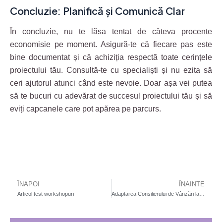
Concluzie: Planifică și Comunică Clar
În concluzie, nu te lăsa tentat de câteva procente
economisie pe moment. Asigură-te că fiecare pas este
bine documentat și că achiziția respectă toate cerințele
proiectului tău. Consultă-te cu specialiști și nu ezita să
ceri ajutorul atunci când este nevoie. Doar așa vei putea
să te bucuri cu adevărat de succesul proiectului tău și să
eviți capcanele care pot apărea pe parcurs.
ÎNAPOI
ÎNAINTE
Prev
N
Articol test workshopuri
Adaptarea Consilierului de Vânzări la Evoluția Societății și Schimbările de Mentalitate