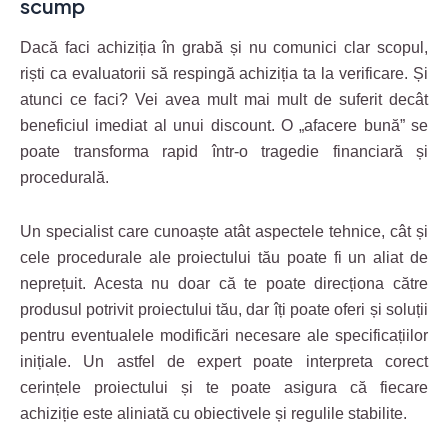
scump
Dacă faci achiziția în grabă și nu comunici clar scopul,
riști ca evaluatorii să respingă achiziția ta la verificare. Și
atunci ce faci? Vei avea mult mai mult de suferit decât
beneficiul imediat al unui discount. O „afacere bună” se
poate transforma rapid într-o tragedie financiară și
procedurală.
Un specialist care cunoaște atât aspectele tehnice, cât și
cele procedurale ale proiectului tău poate fi un aliat de
neprețuit. Acesta nu doar că te poate direcționa către
produsul potrivit proiectului tău, dar îți poate oferi și soluții
pentru eventualele modificări necesare ale specificațiilor
inițiale. Un astfel de expert poate interpreta corect
cerințele proiectului și te poate asigura că fiecare
achiziție este aliniată cu obiectivele și regulile stabilite.