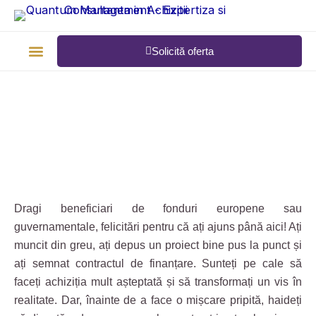
Skip
to
content
Solicită oferta
Tipuri de achiziții
Calendar finanțări
Dragi beneficiari de fonduri europene sau
guvernamentale, felicitări pentru că ați ajuns până aici! Ați
muncit din greu, ați depus un proiect bine pus la punct și
ați semnat contractul de finanțare. Sunteți pe cale să
faceți achiziția mult așteptată și să transformați un vis în
realitate. Dar, înainte de a face o mișcare pripită, haideți