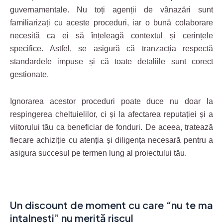
guvernamentale. Nu toți agenții de vânazări sunt
familiarizați cu aceste proceduri, iar o bună colaborare
necesită ca ei să înțeleagă contextul și cerințele
specifice. Astfel, se asigură că tranzacția respectă
standardele impuse și că toate detaliile sunt corect
gestionate.
Ignorarea acestor proceduri poate duce nu doar la
respingerea cheltuielilor, ci și la afectarea reputației și a
viitorului tău ca beneficiar de fonduri. De aceea, tratează
fiecare achiziție cu atenția și diligența necesară pentru a
asigura succesul pe termen lung al proiectului tău.
Un discount de moment cu care “nu te ma
intalnești” nu merită riscul