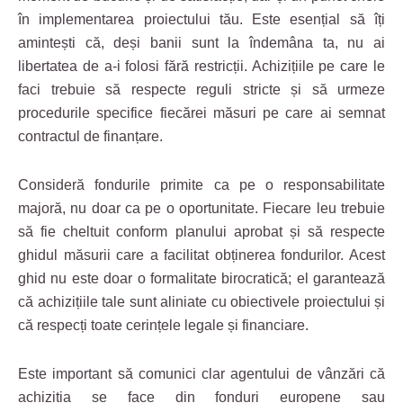
în implementarea proiectului tău. Este esențial să îți
amintești că, deși banii sunt la îndemâna ta, nu ai
libertatea de a-i folosi fără restricții. Achizițiile pe care le
faci trebuie să respecte reguli stricte și să urmeze
procedurile specifice fiecărei măsuri pe care ai semnat
contractul de finanțare.
Consideră fondurile primite ca pe o responsabilitate
majoră, nu doar ca pe o oportunitate. Fiecare leu trebuie
să fie cheltuit conform planului aprobat și să respecte
ghidul măsurii care a facilitat obținerea fondurilor. Acest
ghid nu este doar o formalitate birocratică; el garantează
că achizițiile tale sunt aliniate cu obiectivele proiectului și
că respecți toate cerințele legale și financiare.
Este important să comunici clar agentului de vânzări că
achiziția se face din fonduri europene sau