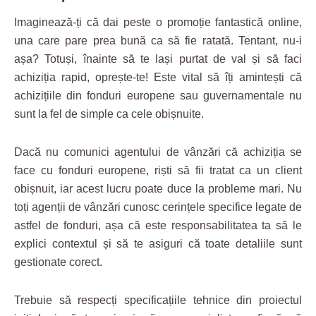
Imaginează-ți că dai peste o promoție fantastică online,
una care pare prea bună ca să fie ratată. Tentant, nu-i
așa? Totuși, înainte să te lași purtat de val și să faci
achiziția rapid, oprește-te! Este vital să îți amintești că
achizițiile din fonduri europene sau guvernamentale nu
sunt la fel de simple ca cele obișnuite.
Dacă nu comunici agentului de vânzări că achiziția se
face cu fonduri europene, riști să fii tratat ca un client
obișnuit, iar acest lucru poate duce la probleme mari. Nu
toți agenții de vânzări cunosc cerințele specifice legate de
astfel de fonduri, așa că este responsabilitatea ta să le
explici contextul și să te asiguri că toate detaliile sunt
gestionate corect.
Trebuie să respecți specificațiile tehnice din proiectul