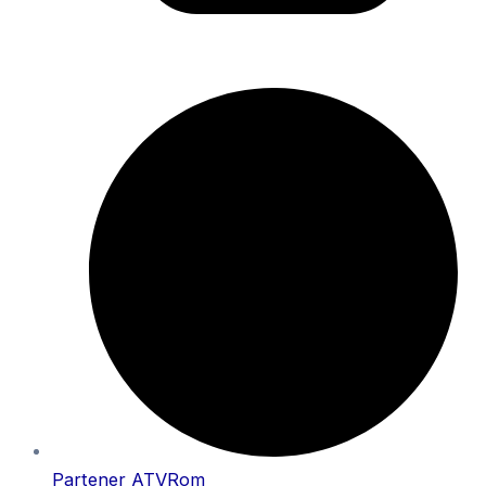
Partener
ATVRom