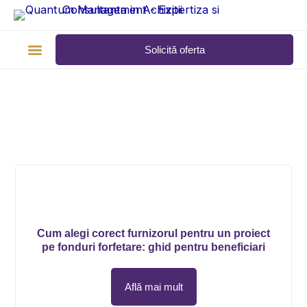
Skip
to
content
Solicită oferta
Tipuri de achiziții
Calendar finanțări
Page
Page
Cum alegi corect furnizorul pentru un proiect
pe fonduri forfetare: ghid pentru beneficiari
Află mai mult